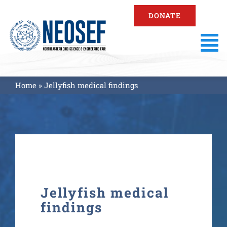
Skip
DONATE
to
content
To
Na
About
Home
»
Jellyfish medical findings
Fair Information
Registration
Resources
Jellyfish medical
findings
Fair Results